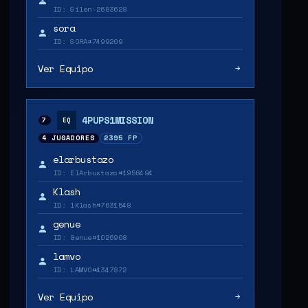
ID: Silen-2683628
sora
ID: SORA#7499209
Ver Equipo
4PUPS1MISSION
7
EQ
4 JUGADORES
2395 FP
elarbustazo
ID: ElArbustazo#1956494
Klash
ID: lKlash#7631548
genue
ID: Genue#1026908
lamvo
ID: LAMVO#4347872
Ver Equipo