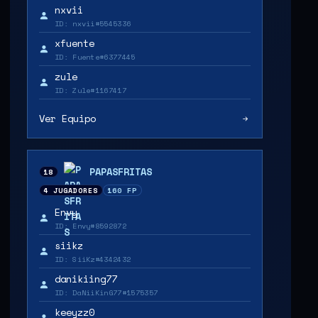
nxvii
ID: nxvii#5545336
xfuente
ID: Fuente#6377445
zule
ID: Zule#1167417
Ver Equipo
PAPASFRITAS
18
4 JUGADORES
160 FP
Envy
ID: Envy#8592872
siikz
ID: SiiKz#4342432
danikiing77
ID: DaNiiKinG77#1575357
keeyzz0