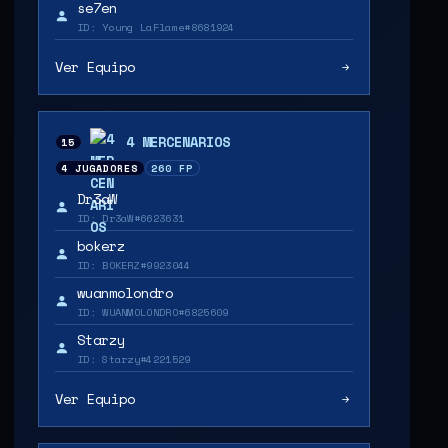
se7en
ID: Young LaFlame#8681924
Ver Equipo
4 MERCENARIOS
15
4 JUGADORES
260 FP
Dr3aW
ID: Dr3aW#6623631
bokerz
ID: BOKERZ#9923044
wuanmolondro
ID: WUANMOLONDRO#6825609
Starzy
ID: Starzy#4221529
Ver Equipo