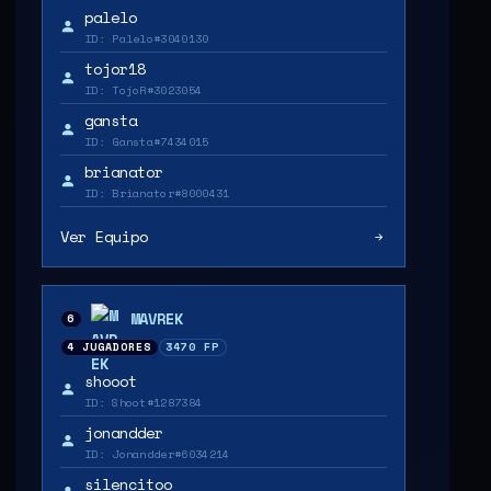
palelo
ID: Palelo#3040130
tojor18
ID: TojoR#3023054
gansta
ID: Gansta#7434015
brianator
ID: Brianator#8000431
Ver Equipo
MAVREK
6
4 JUGADORES
3470 FP
shooot
ID: Shoot#1287384
jonandder
ID: Jonandder#6034214
silencitoo