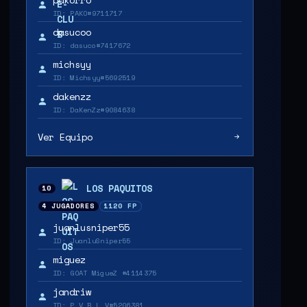
ID: PAKO#9711717
dasucoo
ID: dasuco#7417672
michsyy
ID: Michsyy#5692519
dakenzz
ID: DaKenZz#9084638
Ver Equipo
LOS PAQUITOS
10
4 JUGADORES
1120 FP
juanlusniper55
ID: JuanluSniper55
miguez
ID: GOAT MigueZ #4114375
jandriw
ID: P V B L V#5206381