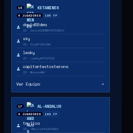
KETAMINES
16
4 JUGADORES
195 FP
david02dma
ID: David02DMA#8796240
sky
ID: Sky#7014084
leaky
ID: LeaKy#2787314
capitantestosterona
ID: MazxeeMJ
Ver Equipo
AL-ANDALUS
17
4 JUGADORES
160 FP
tmujica
ID: TMujica#1908881