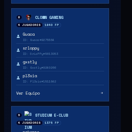
CLOWN GAMING
8
4 JUGADORES
1840 FP
Guaca
ID: Guaca#9275564
srloppy
ID: SrLoPPy#5613053
gxstly
ID: Gxstly#9240266
pl3sia
ID: Pl3sia#1511642
Ver Equipo
STUDIUM E-CLUB
9
4 JUGADORES
1375 FP
pakorro