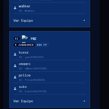
wa8ker
ID: Wa8ker-
Ver Equipo
PMI
11
4 JUGADORES
930 FP
kusxz
ID: yass#8921233
xmaarc
ID: xMaarc#3273329
priice
ID: Price#5388991
suko
ID: Sukohh#1270790
Ver Equipo