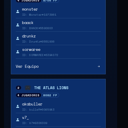
4 JUGADORES
8705 FP
monster
ID: Mxnster#1973861
baack
ID: BAACK#5590803
drunkz
ID: DrunKz#8551906
sorwaree
ID: SORWAREE#6394072
Ver Equipo
THE ATLAS LIONS
2
4 JUGADORES
8082 FP
akabuller
ID: bulleR#6045943
v7_
ID: V7#9306309