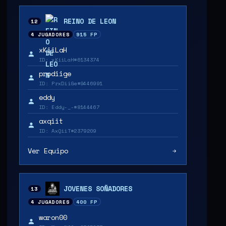
REINO DE LEON
12
4 JUGADORES
915 FP
xKiiLaH
ID: xKiiLaH#6134374
prodiige
ID: PrxDiiGe#9446991
eddy
ID: Eddy-_-#8144467
axqiit
ID: AxQiiT#2379209
Ver Equipo
JOVENES SOÑADORES
13
4 JUGADORES
400 FP
waron00