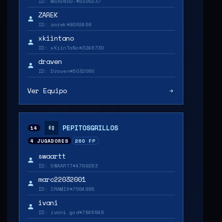
ID: WaroN00-#8305237
ZAREK
ID: zarek#8062468
xkiintano
ID: xKiinTaNo#3246730
draven
ID: Draven#5032060
Ver Equipo
PEPITOSGRILLOS
14
EQ
4 JUGADORES
260 FP
swaartt
ID: SWAARTT#4799263
marc22032001
ID: CRAMIX#7564885
ivani
ID: ivani god#7845548