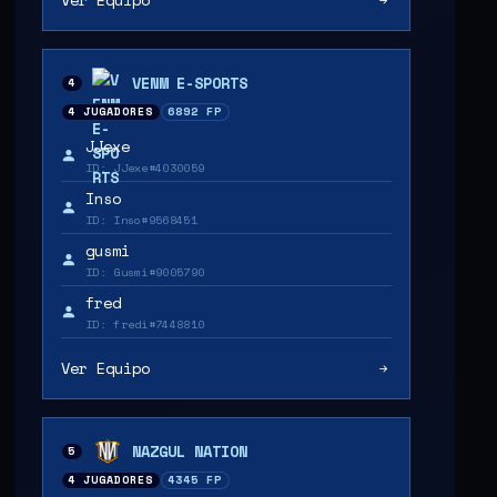
VENM E-SPORTS
4
4 JUGADORES
6892 FP
JJexe
ID: JJexe#4030059
Inso
ID: Inso#9568451
gusmi
ID: Gusmi#9005790
fred
ID: fredi#7448810
Ver Equipo
NAZGUL NATION
5
4 JUGADORES
4345 FP