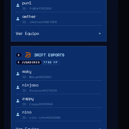
pun1
ID: PuN1#3782305
aether
ID: JAether#2647255
Ver Equipo
DRIFT ESPORTS
3
4 JUGADORES
7739 FP
maky
ID: Maky#8538382
ninjaso
ID: Ninjaso#4370136
zappy
ID: Zappy#2050544
nino
ID: aita niño#2423698
Ver Equipo